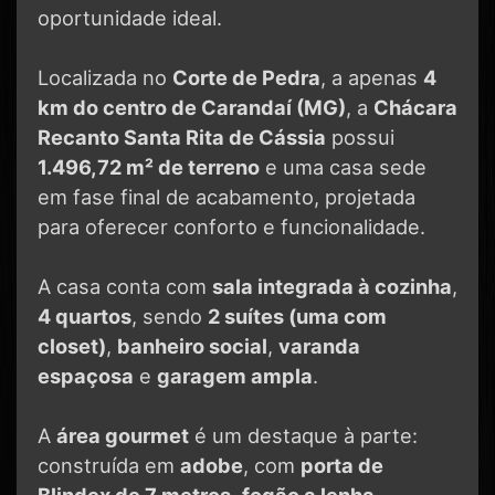
oportunidade ideal.
Localizada no
Corte de Pedra
, a apenas
4
km do centro de Carandaí (MG)
, a
Chácara
Recanto Santa Rita de Cássia
possui
1.496,72 m² de terreno
e uma casa sede
em fase final de acabamento, projetada
para oferecer conforto e funcionalidade.
A casa conta com
sala integrada à cozinha
,
4 quartos
, sendo
2 suítes (uma com
closet)
,
banheiro social
,
varanda
espaçosa
e
garagem ampla
.
A
área gourmet
é um destaque à parte:
construída em
adobe
, com
porta de
Blindex de 7 metros
,
fogão a lenha
,